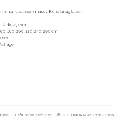
nischer Nussbaum massiv, Eiche farbig lasiert
enstärke 25 mm
160, 180, 200, 220, 240, 260 cm
00 cm
 Anfrage
ärung
Haftungsausschluss
© BETTUNDRAUM 2012 - 2026