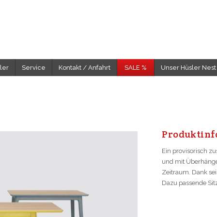
ler
Service
Kontakt / Anfahrt
SALE %
Unser Hüsler Nest
Pro­dukt­in­f
Ein provisorisch z
und mit Überhängen
Zeitraum. Dank sei
Dazu passende Sit