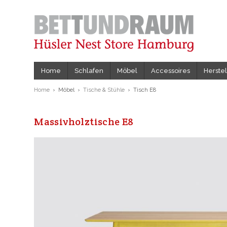
Home
Schlafen
Möbel
Accessoires
Herstel
Home
› Möbel ›
Tische & Stühle
› Tisch E8
Massivholztische E8