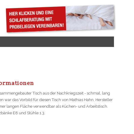
or­ma­ti­on­en
usammengebauter Tisch aus der Nachkriegszeit - schmal, lang
 war das Vorbild für diesen Tisch von Mathias Hahn, Hersteller
ner langen Fläche verwendbar als Küchen- und Arbeitstisch.
zbänke E8 und Stühle 1.3.