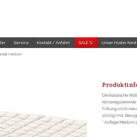
ler
Service
Kontakt / Anfahrt
SALE %
Unser Hüsler Nest
wolle medium
Pro­dukt­in­f
Die klassische Wol
klimaregulierende 
Füllung 100% natu
1000g/m2. Bezug
* Auflage Medium ge