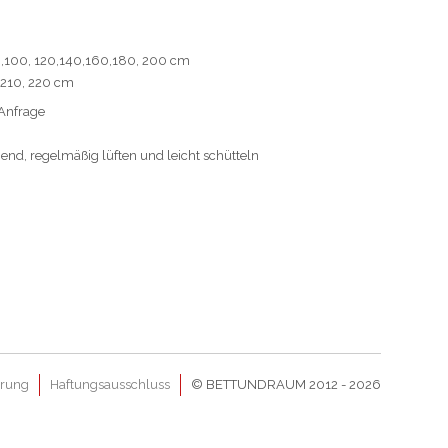
90,100, 120,140,160,180, 200 cm
 210, 220 cm
 Anfrage
gend, regelmäßig lüften und leicht schütteln
ärung
Haftungsausschluss
© BETTUNDRAUM 2012 - 2026