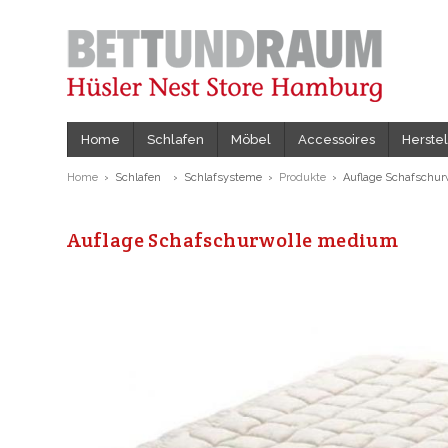
Home
Schlafen
Möbel
Accessoires
Herstel
Home
› Schlafen › Schlafsysteme ›
Produkte
› Auflage Schafschur
Auflage Schafschurwolle medium