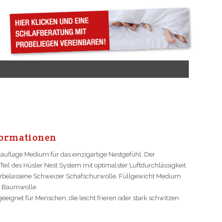
or­ma­ti­on­en
lauflage Medium für das einzigartige Nestgefühl. Der
Teil des Hüsler Nest System mit optimalster Luftdurchlässigkeit.
rbelassene Schweizer Schafschurwolle, Füllgewicht Medium
 Baumwolle.
eignet für Menschen, die leicht frieren oder stark schwitzen.