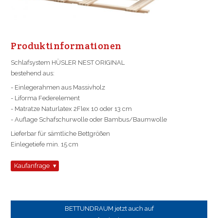
Pro­dukt­in­for­ma­ti­on­en
Schlafsystem HÜSLER NEST ORIGINAL
bestehend aus:
- Einlegerahmen aus Massivholz
- Liforma Federelement
- Matratze Naturlatex 2Flex 10 oder 13 cm
- Auflage Schafschurwolle oder Bambus/Baumwolle
Lieferbar für sämtliche Bettgrößen
Einlegetiefe min. 15 cm
Kaufanfrage
BETTUNDRAUM jetzt auch auf