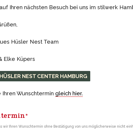
auf Ihren nächsten Besuch bei uns im stilwerk Ham
Grüßen,
Nachhaltige Möbe
neues Hüsler Nest Team
ystem aus natürlichen
ZEITRAUM steht für eine re
& Elke Küpers
Designansatz.
HÜSLER NEST CENTER HAMBURG
e Ihren Wunschtermin
gleich hier.
Für warme Somm
htermin
Die kuscheligen Hüsler Ne
*
Federleicht oder gern etwas
ss wir Ihren Wunschtermin ohne Bestätigung von uns möglicherweise nicht ein
ganz persönliche Vorlieben.