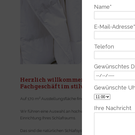
Name
*
E-Mail-Adresse
Telefon
Gewünschtes 
Herzlich willkommen bei BETTUNDRA
Fachgeschäft im stilwerk Hamburg.
Gewünschte Uh
Auf 170 m² Ausstellungsfläche finden Sie alles für einen gesu
Ihre Nachricht
Wir führen eine Auswahl an hochwertigen, nachhaltigen Design
Einrichtung Ihres Schlafraums.
Das sind die natürlichen Schlafsysteme und Naturmatratzen vo