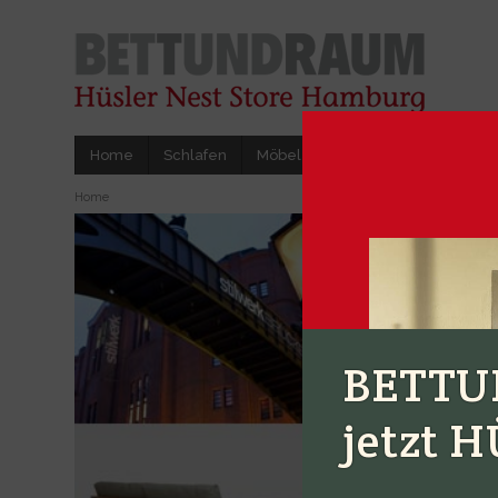
Home
Schlafen
Möbel
Accessoires
Herstel
Home
BETTU
jetzt 