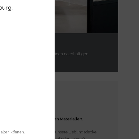
burg.
l aus Massivholz.
duzierte Formensprache und einen nachhaltigen
ernächte
st Bettdecken aus natürlichen Materialien.
 schwerer? Wir alle haben für unsere Lieblingsdecke
halten können.
 Schafschurwolle, Alpaka, Kamel oder Leinen?