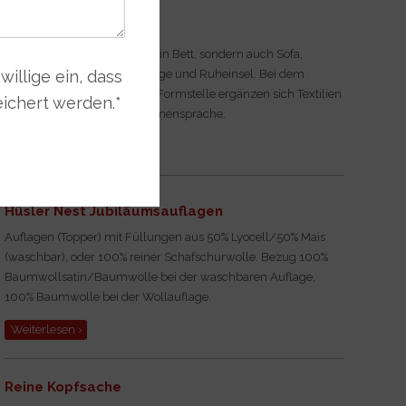
Bett FRIDAY NIGHT
FRIDAY NIGHT ist nicht nur ein Bett, sondern auch Sofa,
illige ein, dass
Kinosessel, Frühstücks-Lounge und Ruheinsel. Bei dem
Entwurf vom Designer-Duo Formstelle ergänzen sich Textilien
ichert werden.
*
und Holz fließend in der Formensprache.
Weiterlesen ›
Hüsler Nest Jubiläumsauflagen
Auflagen (Topper)
mit Füllungen aus 50% Lyocell/50% Mais
(waschbar), oder 100% reiner Schafschurwolle. Bezug 100%
Baumwollsatin/Baumwolle bei der waschbaren Auflage,
100% Baumwolle bei der Wollauflage.
Weiterlesen ›
Reine Kopfsache