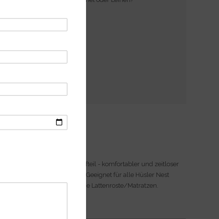
News und Tipps
Bett LANI
Massivholzbett LANI mit Kopfteil - komfortabler und zeitloser
Bettrahmen aus Massivholz. Geeignet für alle Hüsler Nest
Schlafsysteme und klassische Lattenroste/Matratzen.
Weiterlesen ›