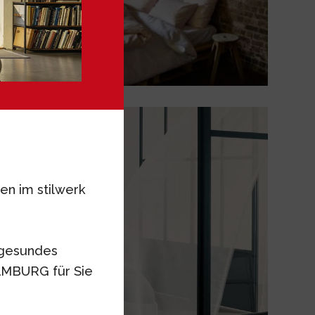
en im stilwerk
„gesundes
AMBURG für Sie