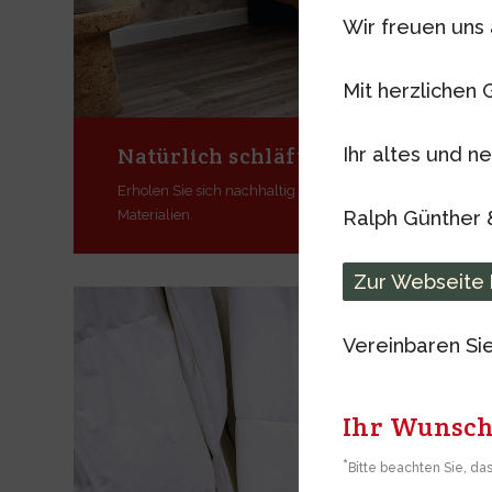
Wir freuen uns 
Mit herzlichen 
Natürlich schläft man am besten.
Ihr altes und 
Erholen Sie sich nachhaltig im Hüsler Nest, dem Schlafs
Ralph Günther 
Materialien.
Zur Webseite
Vereinbaren Si
Ihr Wunsc
*
Bitte beachten Sie, da