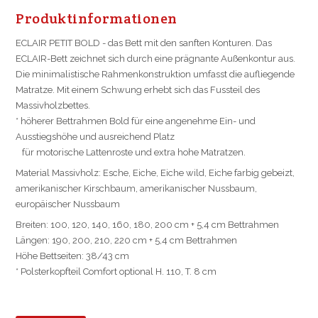
Pro­dukt­in­for­ma­ti­on­en
ECLAIR PETIT BOLD - das Bett mit den sanften Konturen.
Das
ECLAIR-Bett zeichnet sich durch eine prägnante Außenkontur aus.
Die minimalistische Rahmenkonstruktion umfasst die aufliegende
Matratze. Mit einem Schwung erhebt sich das Fussteil des
Massivholzbettes.
* höherer Bettrahmen Bold
für eine angenehme Ein- und
Ausstiegshöhe und ausreichend Platz
für motorische Lattenroste und extra hohe Matratzen.
Material
Massivholz: Esche, Eiche, Eiche wild, Eiche farbig gebeizt,
amerikanischer Kirschbaum, amerikanischer Nussbaum,
europäischer Nussbaum
Breiten:
100, 120, 140, 160, 180, 200 cm + 5,4 cm Bettrahmen
Längen
: 190, 200, 210, 220 cm + 5,4 cm Bettrahmen
Höhe Bettseiten
: 38/43 cm
* Polsterkopfteil Comfort optional H. 110, T. 8 cm