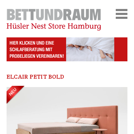
ELCAIR PETIT BOLD