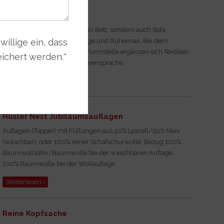
Bett FRIDAY NIGHT
FRIDAY NIGHT ist nicht nur ein Bett, sondern auch Sofa,
illige ein, dass
Kinosessel, Frühstücks-Lounge und Ruheinsel. Bei dem
Entwurf vom Designer-Duo Formstelle ergänzen sich Textilien
ichert werden.
*
und Holz fließend in der Formensprache.
Weiterlesen ›
Hüsler Nest Jubiläumsauflagen
Auflagen (Topper)
mit Füllungen aus 50% Lyocell/50% Mais
(waschbar), oder 100% reiner Schafschurwolle. Bezug 100%
Baumwollsatin/Baumwolle bei der waschbaren Auflage,
100% Baumwolle bei der Wollauflage.
Weiterlesen ›
Reine Kopfsache