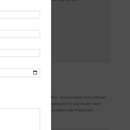
News und Tipps
Bett LANI
Massivholzbett LANI mit Kopfteil - komfortabler und zeitloser
Bettrahmen aus Massivholz. Geeignet für alle Hüsler Nest
Schlafsysteme und klassische Lattenroste/Matratzen.
Weiterlesen ›