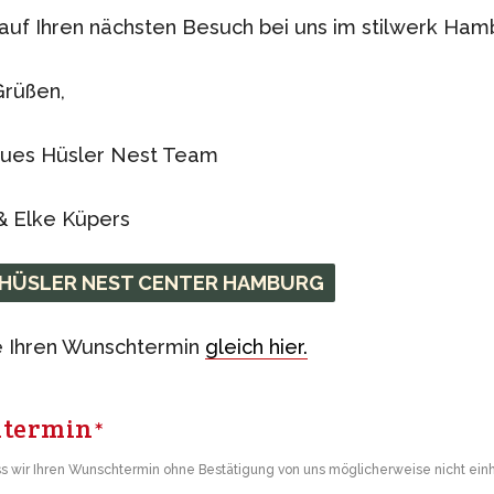
auf Ihren nächsten Besuch bei uns im stilwerk Ham
Grüßen,
Nachhaltige Möbe
neues Hüsler Nest Team
ystem aus natürlichen
ZEITRAUM steht für eine re
& Elke Küpers
Designansatz.
HÜSLER NEST CENTER HAMBURG
e Ihren Wunschtermin
gleich hier.
Für warme Somm
htermin
Die kuscheligen Hüsler Ne
*
Federleicht oder gern etwas
ss wir Ihren Wunschtermin ohne Bestätigung von uns möglicherweise nicht ein
ganz persönliche Vorlieben.