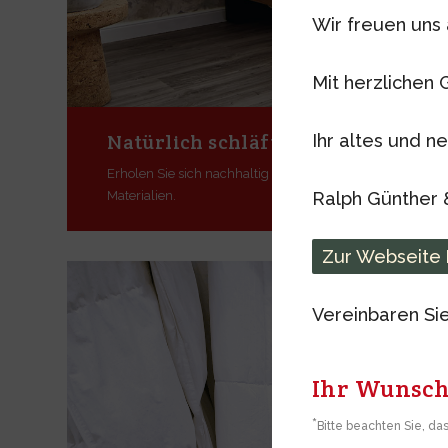
Wir freuen uns 
Mit herzlichen 
Natürlich schläft man am besten.
Ihr altes und 
Erholen Sie sich nachhaltig im Hüsler Nest, dem Schlafs
Ralph Günther 
Materialien.
Zur Webseite
Vereinbaren Si
Ihr Wunsc
*
Bitte beachten Sie, da