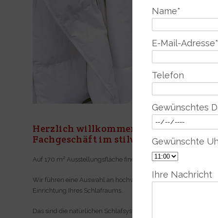
Name
*
E-Mail-Adresse
Telefon
Gewünschtes 
Herzlich willkommen bei BETTUNDRA
Fachgeschäft im stilwerk Hamburg.
Gewünschte Uh
Auf 170 m² Ausstellungsfläche finden Sie alles für einen gesu
Ihre Nachricht
Wir führen eine Auswahl an hochwertigen, nachhaltigen Design
Einrichtung Ihres Schlafraums.
Das sind die natürlichen Schlafsysteme und Naturmatratzen vo