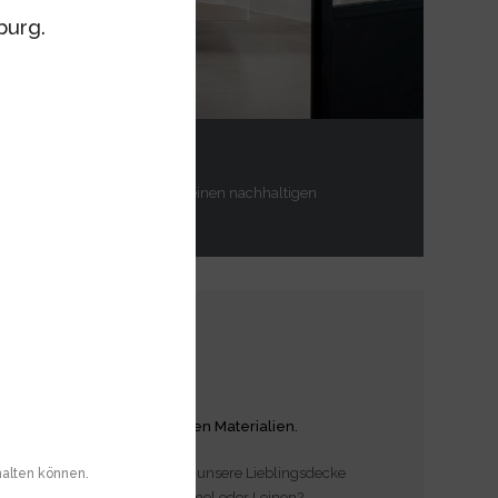
burg.
l aus Massivholz.
duzierte Formensprache und einen nachhaltigen
ernächte
st Bettdecken aus natürlichen Materialien.
 schwerer? Wir alle haben für unsere Lieblingsdecke
halten können.
 Schafschurwolle, Alpaka, Kamel oder Leinen?