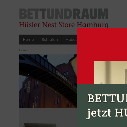
Home
Schlafen
Möbel
Accessoires
Herstel
Home
BETTU
jetzt 