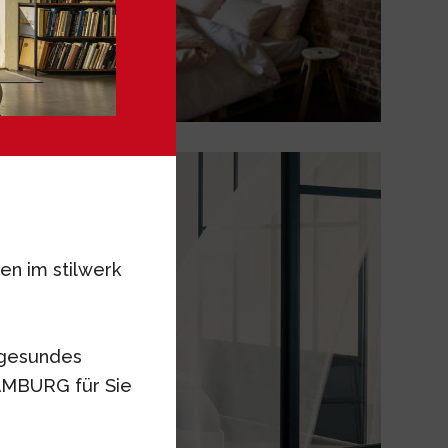
en im stilwerk
„gesundes
AMBURG für Sie