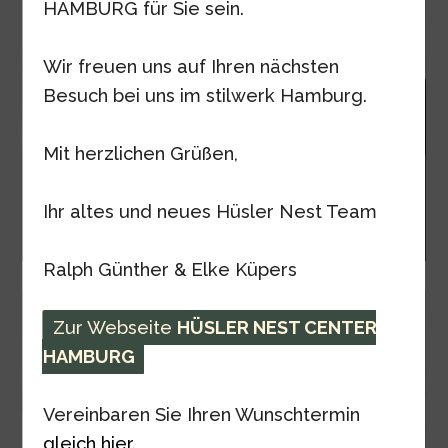
HAMBURG für Sie sein.
Wir freuen uns auf Ihren nächsten
Besuch bei uns im stilwerk Hamburg.
Mit herzlichen Grüßen,
Nachhaltige Möbel aus Massivholz.
Ihr altes und neues Hüsler Nest Team
ZEITRAUM steht für eine reduzierte Formensprache und einen
nachhaltigen Designansatz.
Ralph Günther & Elke Küpers
Zur Webseite
HÜSLER NEST CENTER
HAMBURG
Vereinbaren Sie Ihren Wunschtermin
gleich hier.