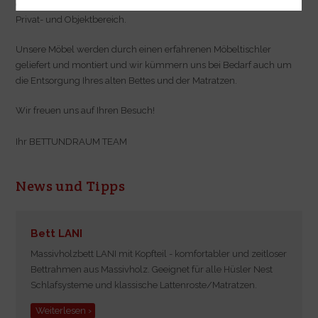
der Gestaltung und Auswahl der Einrichtung Ihrer Schlafräume im
Privat- und Objektbereich.
Unsere Möbel werden durch einen erfahrenen Möbeltischler
geliefert und montiert und wir kümmern uns bei Bedarf auch um
die Entsorgung Ihres alten Bettes und der Matratzen.
Wir freuen uns auf Ihren Besuch!
Ihr BETTUNDRAUM TEAM
News und Tipps
Bett LANI
Massivholzbett LANI mit Kopfteil - komfortabler und zeitloser
Bettrahmen aus Massivholz. Geeignet für alle Hüsler Nest
Schlafsysteme und klassische Lattenroste/Matratzen.
Weiterlesen ›