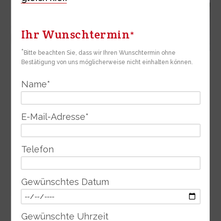
Ihr Wunschtermin
*
*
Bitte beachten Sie, dass wir Ihren Wunschtermin ohne
Bestätigung von uns möglicherweise nicht einhalten können.
Für warme Sommernächte
Name
*
Die kuscheligen Hüsler Nest Bettdecken aus natürlichen
Materialien.
E-Mail-Adresse
*
Federleicht oder gern etwas schwerer? Wir alle haben für
unsere Lieblingsdecke ganz persönliche Vorlieben.
Telefon
Schafschurwolle, Alpaka, Kamel oder Leinen?
Mehr erfahren ›
Gewünschtes Datum
Gewünschte Uhrzeit