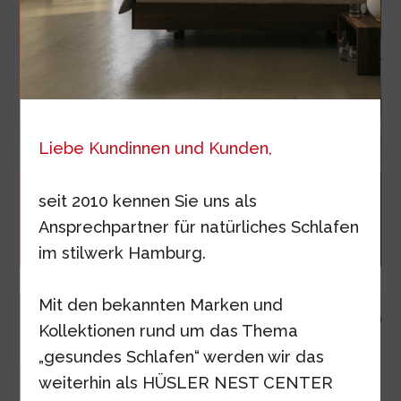
Liebe Kundinnen und Kunden,
Natürlich schläft man am besten.
seit 2010 kennen Sie uns als
Erholen Sie sich nachhaltig im Hüsler Nest, dem Schlafsystem
Ansprechpartner für natürliches Schlafen
aus natürlichen Materialien.
im stilwerk Hamburg.
Mit den bekannten Marken und
Kollektionen rund um das Thema
„gesundes Schlafen“ werden wir das
weiterhin als HÜSLER NEST CENTER