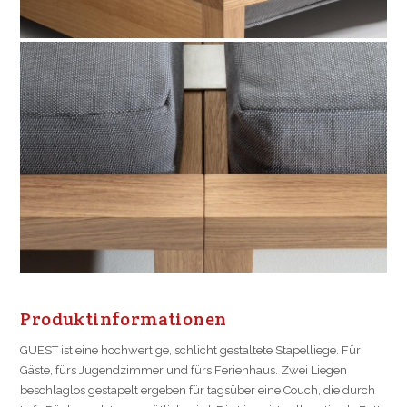
Pro­dukt­in­for­ma­ti­on­en
GUEST ist eine hochwertige, schlicht gestaltete Stapelliege. Für
Gäste, fürs Jugendzimmer und fürs Ferienhaus. Zwei Liegen
beschlaglos gestapelt ergeben für tagsüber eine Couch, die durch