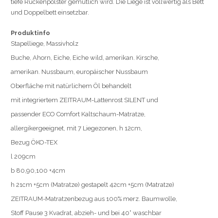
tiefe Rückenpolster gemütlich wird. Die Liege ist vollwertig als Bett
und Doppelbett einsetzbar.
Produktinfo
Stapelliege, Massivholz
Buche, Ahorn, Eiche, Eiche wild, amerikan. Kirsche,
amerikan. Nussbaum, europäischer Nussbaum
Oberfläche mit natürlichem Öl behandelt
mit integriertem ZEITRAUM-Lattenrost SILENT und
passender ECO Comfort Kaltschaum-Matratze,
allergikergeeignet, mit 7 Liegezonen, h 12cm,
Bezug ÖKO-TEX
l 209cm
b 80,90,100 +4cm
h 21cm +5cm (Matratze) gestapelt 42cm +5cm (Matratze)
ZEITRAUM-Matratzenbezug aus 100% merz. Baumwolle,
Stoff Pause 3 Kvadrat, abzieh- und bei 40° waschbar